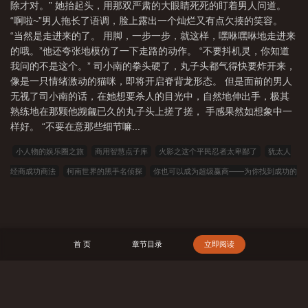
除才对。” 她抬起头，用那双严肃的大眼睛死死的盯着男人问道。
“啊啦~”男人拖长了语调，脸上露出一个灿烂又有点欠揍的笑容。
“当然是走进来的了。 用脚，一步一步，就这样，嘿咻嘿咻地走进来
的哦。”他还夸张地模仿了一下走路的动作。 “不要抖机灵，你知道
我问的不是这个。” 司小南的拳头硬了，丸子头都气得快要炸开来，
像是一只情绪激动的猫咪，即将开启脊背龙形态。 但是面前的男人
无视了司小南的话，在她想要杀人的目光中，自然地伸出手，极其
熟练地在那颗他觊觎已久的丸子头上搓了搓， 手感果然如想象中一
样好。 “不要在意那些细节嘛...
小人物的娱乐圈之旅
商用智慧点子库
火影之这个平民忍者太卑鄙了
犹太人
经商成功商法
柯南世界的黑手名侦探
你也可以成为超级赢商——为你找到成功的
简单方法
斗罗：版本之子齐聚，但时代错位
男人30要给自己多加点本钱
火
影：我的忍术每周刷新
隋唐公子，从夺取关中开始
刀都砍崩了，你说他是卧
底？
处处占上风的交涉术
诸天试炼，从拳皇开始
用人智慧点子库
高效管
首 页
章节目录
立即阅读
理
靠创意赚钱 创意，是享爱财富的路径
有一种明白叫煳涂
善谋势者必成大
事
重生后，小花们追着和我谈恋爱
给年轻人的寓言
穿越星际妻荣夫贵
道士
不好惹
农家闲散人
一刀破万障，我命由我不由天！
快穿：漂亮万人迷每天都