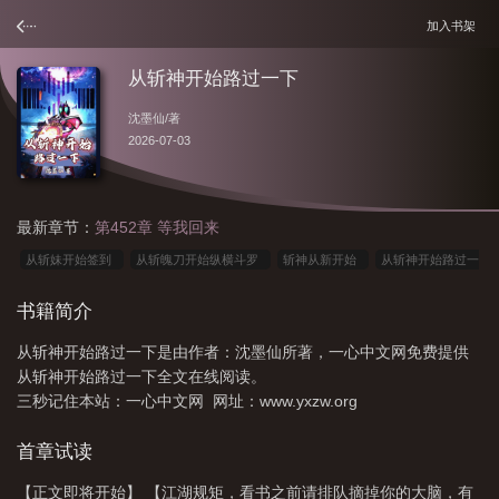
加入书架
从斩神开始路过一下
沈墨仙
/著
2026-07-03
最新章节：
第452章 等我回来
从斩妹开始签到
从斩魄刀开始纵横斗罗
斩神从新开始
从斩神开始路过一
下有声
从斩神开始多子多福的诸天
斩神从今天开始
从斩神开始觉醒满级天
书籍简介
赋的
从斩神开始路过一下是什么歌
从斩妹开始的综漫
从斩妹开始的神话黎
从斩神开始路过一下是由作者：沈墨仙所著，一心中文网免费提供
明
从斩神开始路过一下全文在线阅读。
三秒记住本站：一心中文网 网址：www.yxzw.org
首章试读
【正文即将开始】 【江湖规矩，看书之前请排队摘掉你的大脑，有