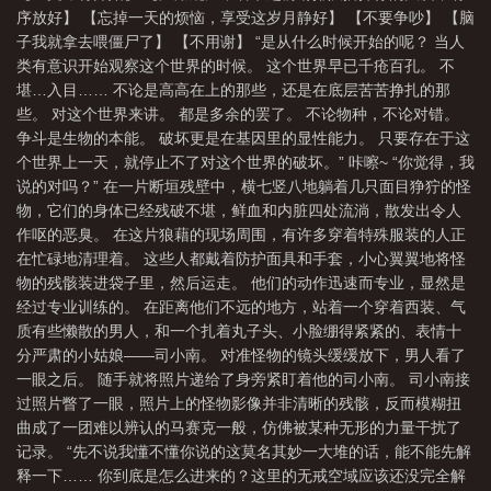
序放好】 【忘掉一天的烦恼，享受这岁月静好】 【不要争吵】 【脑
子我就拿去喂僵尸了】 【不用谢】 “是从什么时候开始的呢？ 当人
类有意识开始观察这个世界的时候。 这个世界早已千疮百孔。 不
堪…入目…… 不论是高高在上的那些，还是在底层苦苦挣扎的那
些。 对这个世界来讲。 都是多余的罢了。 不论物种，不论对错。
争斗是生物的本能。 破坏更是在基因里的显性能力。 只要存在于这
个世界上一天，就停止不了对这个世界的破坏。” 咔嚓~ “你觉得，我
说的对吗？” 在一片断垣残壁中，横七竖八地躺着几只面目狰狞的怪
物，它们的身体已经残破不堪，鲜血和内脏四处流淌，散发出令人
作呕的恶臭。 在这片狼藉的现场周围，有许多穿着特殊服装的人正
在忙碌地清理着。 这些人都戴着防护面具和手套，小心翼翼地将怪
物的残骸装进袋子里，然后运走。 他们的动作迅速而专业，显然是
经过专业训练的。 在距离他们不远的地方，站着一个穿着西装、气
质有些懒散的男人，和一个扎着丸子头、小脸绷得紧紧的、表情十
分严肃的小姑娘——司小南。 对准怪物的镜头缓缓放下，男人看了
一眼之后。 随手就将照片递给了身旁紧盯着他的司小南。 司小南接
过照片瞥了一眼，照片上的怪物影像并非清晰的残骸，反而模糊扭
曲成了一团难以辨认的马赛克一般，仿佛被某种无形的力量干扰了
记录。 “先不说我懂不懂你说的这莫名其妙一大堆的话，能不能先解
释一下…… 你到底是怎么进来的？这里的无戒空域应该还没完全解