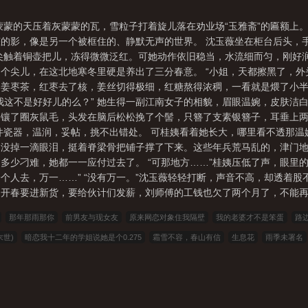
蒙蒙的天压着灰蒙蒙的瓦，雪粒子打着旋儿落在劝业场“玉雅斋”的匾额上
的影，像是另一个被框住的、静默无声的世界。 沈玉薇坐在柜台后头，
尖触着铜壶把儿，冻得微微泛红。可她动作依旧稳当，水流细而匀，刚好
个尖儿，在这北地寒冬里硬是养出了三分春意。 “小姐，天都擦黑了，外
姜枣茶，红枣去了核，姜丝切得极细，红糖熬得浓稠，一看就是煨了小半
我这不是好好儿的么？” 她生得一副江南女子的相貌，眉眼温婉，皮肤洁
边镶了圈灰鼠毛，头发在脑后松松挽了个髻，只簪了支素银簪子，耳垂上
件瓷器，温润，妥帖，挑不出错处。 可桂姨看着她长大，哪里看不透那
是没掉一滴眼泪，挺着脊梁骨把铺子撑了下来。这些年兵荒马乱的，津门
多少刁难，她都一一应付过去了。 “可那地方……”桂姨压低了声，眼里
个人去，万一……” “没有万一。”沈玉薇轻轻打断，声音不高，却透着股
春要进新货，要给伙计们发薪，刘师傅的工钱也欠了两个月了，不能再拖。”
那年那雨那你
前男友与现女友
原来网恋对象住我隔壁
我的老婆才不是笨蛋
路
末世)
暗恋我十二年的学姐说她是个0.275
霜雪不容，春山有信
生息花
雨季未署名
夜不相思
双魂冰心劫
盘点短视频名场面，古人全麻了
巫师：开局获得传承之一
N
什么？