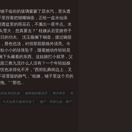
。铺子临街的玻璃窗蒙了层水汽，里头透
手里捏着把细嘴铜壶，正给一盆水仙添
润透盆里的雨花石，不溅出一星半点。水
头雪大，您真要去？” 桂姨从后堂掀帘子
日的功夫。 沈玉薇搁下铜壶，接过碗捂
白，唇色也淡，衬得那双眼格外清亮。今
两粒小小的珍珠坠子，随着她动作轻轻晃
温婉下头藏着的东西。这姑娘打小就犟，父
地面三教九流什么人没有？一个年轻姑娘
的忧色浓得化不开，“西郊乱葬岗边上，又
不容置疑的静气，“桂姨，铺子里这个月的
 “那也...
边的徒弟别乱捡
她和她的暖花开
潮汐将至
画
今天仙君又被谁夺舍了
僵尸：拜师九叔，葬尸
BA：穿越神医变教练带飞姚明
权力巅峰：美人如