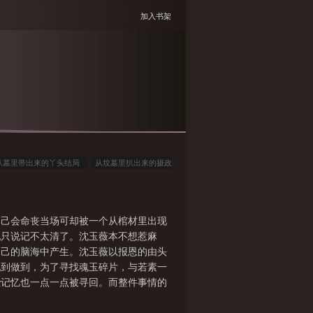
加入书架
从墓里带出来的丫头结局
从坟墓里扒出来的摄政
从坟墓里扒出来的小王妃全文兑费阅
从坟墓里扒
自己会命丧当场可却被一个从棺材里出现
她只说记不太清了。沈玉薇本不想惹麻
自己的脑海中产生。沈玉薇以报恩的由头
说到做到，为了寻找魂玉碎片，与若素一
些记忆也一点一点被寻回。而整件事情的