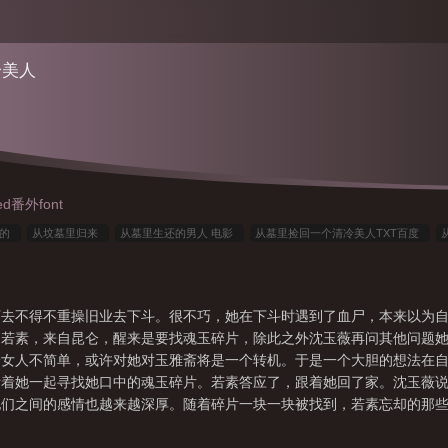
冷美人
d番外font
生的
从坟墓里归来
从墓里生还的男人 电影
从墓里捡回一个清冷美人TXT百度
醒的
从墓地归来
从墓中归来的黑化王妃
从坟堆里捡到病娇的王爷太黏人作者
刀免费阅读
她从墓中归来
主角从墓中带出个女尸
从墓里爬出来的骷髅
下去不得不重操旧业去下斗。很不巧，她在下斗时遇到了血尸，本来以为
叫若素，来自昆仑，醒来是要找魂玉碎片，除此之外沈玉薇再问其他问题
个女人不简单，或许对她对玉雅斋将是一个转机。于是一个大胆的想法在
帮着她一起寻找她口中的魂玉碎片。若素答应了，跟着她回了家。沈玉薇
她们之间的感情也越来越深厚。随着碎片一块一块被找到，若素忘却的那
漠内心纯粹坚定攻x表面精明世故实则重情重义受若素x沈玉薇