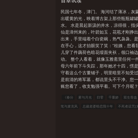
首章试读
民国七年冬，津门。 海河结了薄冰，灰
出暖黄的光，映着博古架上那些瓶瓶罐罐
水。 水是晨起新汲的井水，凉得很，指
仙是漳州来的，叶碧如玉，花苞才刚挣出
出来，手里端着个白瓷碗，热气袅袅。是
在手心，这才抬眼笑了笑：“桂姨，您看
儿穿了件藕荷色暗花缎面夹袄，领口袖
动。 整个人看着，就像玉雅斋里任何一
母六年前下斗失踪，那年她才十四，愣
守着这么个古董铺子，明里暗里不知受过
是前清的将军墓，都说里头不干净。您一
账您看了，收支勉强平着。可下个月呢？开
《春分
雾与月光
归零
千重娇
双生骨血
笔与麦克风
总裁老婆暗恋我十年
不死者诅咒(
成道祖
我都快成仙帝了，你让我去高考？
无
玉
夏油君的世界
嫌我穷分手，我成曲圣你哭