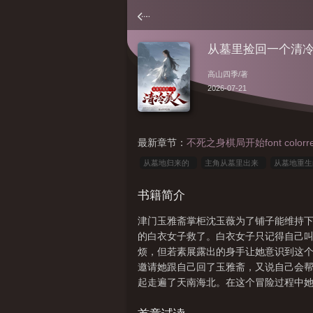
从墓里捡回一个清
高山四季
/著
2026-07-21
最新章节：
不死之身棋局开始font colorre
从墓地归来的
主角从墓里出来
从墓地重
王妃免费阅读
从墓里来的男人
从墓里被唤
书籍简介
出来的摄政王妃最新章节
从墓里找到一把偃月
津门玉雅斋掌柜沈玉薇为了铺子能维持
的白衣女子救了。白衣女子只记得自己
烦，但若素展露出的身手让她意识到这
邀请她跟自己回了玉雅斋，又说自己会
起走遍了天南海北。在这个冒险过程中
真相也随之一起浮出了水面。表面清冷淡