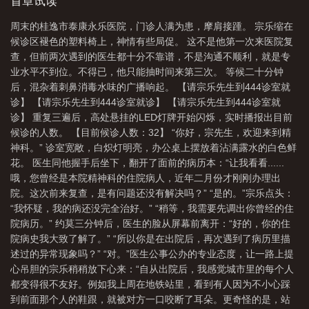
文最强不是无限流，是诡异流（标重点）【下面是预收《读者穿书
首章试读
吗
诡异世界打工实录笔趣阁
诡异世界打工实录在线阅读
诡异世界打工实录
现场》】
周末的桂逸市泰康永乐医院，门诊人满为患，摩肩接踵。 宗乐缩在
by妄鸦
诡异世界打工实录免费
诡异世界打工实录百度
诡异世界打工实录
候诊区褪色的塑料椅上，神情有些局促。 这不是他第一次来医院复
最新章节
诡异世界打工实录感情线
诡异世界打工实录 妄鸦
诡异世界打工
查，但前两次遇到的医生都十分不靠谱，不是沟通不顺利，就是专
业水平不到位。不得已，他只能抽时间来第三次。 等候二十分钟
实录晋江
诡异世界打工实录by妄鸦TXT百度
诡异世界签到可太难了无弹
后，混杂着刺鼻消毒水味的广播响起。 【请宗乐先生到444诊室就
窗
诡异世界打工实录剧透
诡异世界打工实录免费阅读妄鸦
诡异世界打工实
诊】 【请宗乐先生到444诊室就诊】 【请宗乐先生到444诊室就
录妄鸦晋江
诡异世界打工实录妄鸦TXT百度
诡异世界打工实录TXT免费全
诊】 重复三遍后，高处悬挂的LED灯牌开始闪烁，实时播报出目前
候诊的人数。 【目前候诊人数：32】 “你好，宗先生，欢迎来到精
本
诡异世界打工实录妄鸦
诡异世界打工实录129
诡异的世界之旅
规则
神科。” 诊室宽敞，白炽灯明亮，办公桌上摆放着沾满露水的白色鲜
类怪谈扮演指南
诡异世界打工实录妄鸦TXT
诡异世界打工实录by妄鸦番
花。 医生同他握手后坐下，翻开了面前的病历本：“让我看看......
外
诡异世界打工实录为什么关闭评论区
诡异世界打工实录热搜
诡异世界打
哦，您曾经是本院精神科的住院病人，近年二月份才刚刚办理出
工实录全文
院。这次前来复查，是有问题还没有解决吗？” “是的。”宗乐点头：
诡异世界打工实录by
诡异世界打工实录妄鸦在线观看
诡异世
“我怀疑，我的病还没完全治好。” “稍等，我需要先调出你曾经的住
界打工实录攻受
诡异世界打工实录完结了吗
诡异世界打工实录讲了什么
诡
院病历。” 约莫三分钟后，医生的脸从屏幕前离开：“好的，你的住
异世界打工实录免费阅读
诡异世界打工实录妄鸦笔趣阁
诡异世界打工实录番
院病史我大致了解了。” “所以你是在出院后，再次遇到了病历里描
外
诡异世界打工实录讲的什么
诡异世界打工实录15
诡异世界签到可太难
述过的异常现象吗？” “对。”医生公事公办的专业态度，让一路上提
心吊胆的宗乐稍稍放下心来：“自从出院后，我感觉城市里的每个人
了 最新章节 无弹窗
都变得很不友好。例如我上周在地铁站里，看到有人因为不小心踩
到前面那个人的鞋跟，就被对方一口咬断了耳朵。更奇怪的是，站