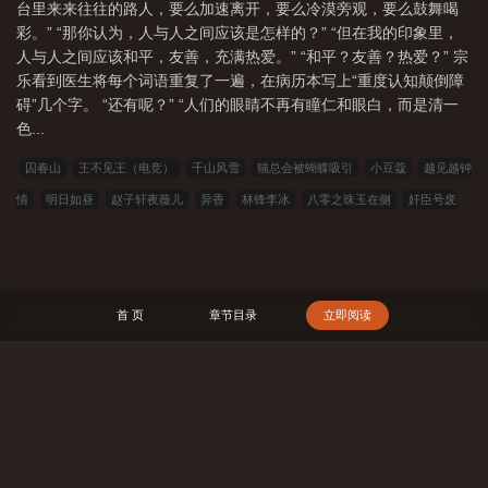
台里来来往往的路人，要么加速离开，要么冷漠旁观，要么鼓舞喝
彩。” “那你认为，人与人之间应该是怎样的？” “但在我的印象里，
人与人之间应该和平，友善，充满热爱。” “和平？友善？热爱？” 宗
乐看到医生将每个词语重复了一遍，在病历本写上“重度认知颠倒障
碍”几个字。 “还有呢？” “人们的眼睛不再有瞳仁和眼白，而是清一
色...
囚春山
王不见王（电竞）
千山风雪
猫总会被蝴蝶吸引
小豆蔻
越见越钟
情
明日如昼
赵子轩夜薇儿
异香
林锋李冰
八零之珠玉在侧
奸臣号废
了，我重开[重生]
军校生但沉迷种田
知否？知否？应是绿肥红瘦
镇神
玉佩
里的太子爷
拯救黑化仙尊
深渊之主养成APP
春江花月
攻玉
穿越星际妻
荣夫贵
道士不好惹
农家闲散人
一刀破万障，我命由我不由天！
快穿：漂亮
首 页
章节目录
立即阅读
万人迷每天都在修罗场
极道剑尊
九零重组小家庭
大明：寒门辅臣
第99次成
嫌疑犯，警花老婆崩溃
隐居深山：我直播建造星际舰队
搜 索