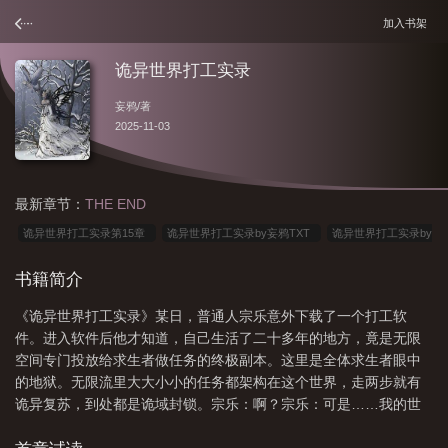
加入书架
诡异世界打工实录
妄鸦
/著
2025-11-03
最新章节：
THE END
诡异世界打工实录第15章
诡异世界打工实录by妄鸦TXT
诡异世界打工实录by
妄鸦全文免费阅读JYYW
诡异世界打工实录妄鸦百度
诡异世界打工实录笔趣阁
书籍简介
免费阅读
诡异世界打工实录免费阅读全文
诡异世界打工实录妄鸦15
诡异
《诡异世界打工实录》某日，普通人宗乐意外下载了一个打工软
世界打工实录妄鸦免费阅读
诡异世界打工实录番外203
诡异世界打工实录
件。进入软件后他才知道，自己生活了二十多年的地方，竟是无限
TXT
诡异世界打工实录by妄鸦全文免费阅读
诡异世界打工实录免费完整
空间专门投放给求生者做任务的终极副本。这里是全体求生者眼中
版
诡异世界练武
诡异世界打工实录全文番外
诡异世界打工实录妄鸦免费阅
的地狱。无限流里大大小小的任务都架构在这个世界，走两步就有
诡异复苏，到处都是诡域封锁。宗乐：啊？宗乐：可是……我的世
读最新章节
诡异世界打工实录全文免费阅读
诡异世界打工实录简介
诡异世
界明明很和平啊！猫猫疑惑.jpg【阅读须知】主角是战力天花板，全
界打工实录攻是谁
诡异世界打工实录妄鸦云盘
诡异世界打工实录主角有cp