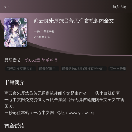
加入书架
商云良朱厚熜吕芳无弹窗笔趣阁全文
一头小白鲸
/著
2026-08-07
最新章节：
第653章 简单粗暴
商云科技有限公司
商云10演示
商云数传(杭州)科技有限公司
商什么云集
怎么念
商小云简介
商龙云是引进的吗
书籍简介
商云良朱厚熜吕芳无弹窗笔趣阁全文是由作者：一头小白鲸所著，
一心中文网免费提供商云良朱厚熜吕芳无弹窗笔趣阁全文全文在线
阅读。
三秒记住本站：一心中文网 网址：www.yxzw.org
首章试读