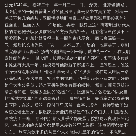
公元1542年。 嘉靖二十一年十月二十一日。 深夜。 北京紫禁城，
太医院里的一间再普通不过的值房里，商云良坐在桌案前，对着一
盏蔫不拉几的蜡烛，双眼愣愣地盯着案上铜镜里那张眉眼俊秀的年
轻面孔。 里面的人……不是他。 再看一眼身上这件有着明显明代风
格的青色袍子以及胸前缀着的方形鸂鶒补子。 还有这间虽然谈不上
雕梁画栋，但却处处显得一板一眼的古代屋舍。 商云良深吸一口
气，然后长长地叹息： “唉……回不去了。” 是的，他穿越了，刚刚
看完蠢驴《巫师4》预告的他眼睛一闭一睁，就成为一个生活在大明
嘉靖朝的古人。 其实吧，按理来说这个时间点还行，离野猪皮攻略
中原还有大几十年，估摸着等他蹬腿了都遇不上。 但问题是，他这
个身份有点麻烦啊！ 他还叫商云良，名字没变，现在是太医院一名
八品御医，在这里属于实习生的那种。 似乎听起来不错对吧，好赖
是个大明公务员，还是直接生活在首都的那种。 然而，商云良却很
清楚地知道，就这太医院的“名医” 们，接连搞死了弘治皇帝以及自
封“威武大将军” 的正德皇帝陛下。 最牛逼的是，完成帝君の双杀的
太医院，在这之后的一段时间里居然一点事儿没有，直接导致了如
今这位藩王出身，极度缺乏安全的嘉靖皇帝找了个由头，用血给太
医院洗了一遍。 原来的那帮人几乎全部完蛋，按照商云良现在的记
忆，换上来的绝大部分都是用来凑数的歪瓜裂枣，连点药理都整不
明白。 只有为数不多的两三个人才能得到皇帝的信任。 坏消息是，