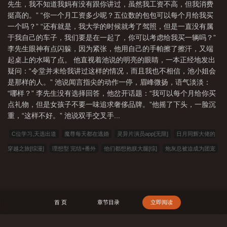
先生，我不知道我妈有没有跟你讲过，虽然我工资不高，但我消费
挺高的。” “你一个月工资多少呢？五位数的包包可以每个月给我买
一个吗？” “还有就是，我大学的时候就考了驾照，但是一直没有属
于我自己的车子，我们要是在一起了，你可以考虑给我买一辆吗？”
李先生眼神有点闪躲，因为紧张，他用自己的手帕擦了擦汗，又端
起桌上的水喝了点。 他直视着池说的明亮的眼睛，一本正经地发出
疑问：“令堂并未给我讲过这样的情况，而且我也不相信，池小姐会
是那样的人。” 池说闻言指尖的动作一停，眉峰微扬，语气淡淡：
“哪样？” 李先生没有选择回答，他岔开话题：“我可以每个月给你买
点礼物，但是女孩子不要一味追求奢侈品牌。”他摇了下头，一脸沉
重，“这样不好。” 池说双手交叉手...
C位学习,天选出道
魔尊每天都在逃婚
灵异片演员app[无限]
日月同辉大佬的
穿越之旅[综漫]
理想型 完结+番外
他们都想抱朕大腿[综]
炮灰总被迫成为团宠
被偏执神明盯上后[快穿]
审神者暗堕计划[综]
哥哥们每天都想带我单飞
天生
反骨[快穿]
飞升前师尊他怀了龙种
氪金养崽后我被迫走恋爱剧情[娱乐圈]
别追
我,没结果
BOSS穿成炮灰后[快穿]
在横滨当守护神的日子[综漫]
超能力者炮灰
首 页
章节目录
立即阅读
干部的灾难[综漫]
文豪的棺材板压不住了[综漫]
大宋仁宗皇帝本纪[历史]
二世祖
总在魅惑人心[重生]
僵尸：拜师九叔，葬尸成道祖
我都快成仙帝了，你让我去高