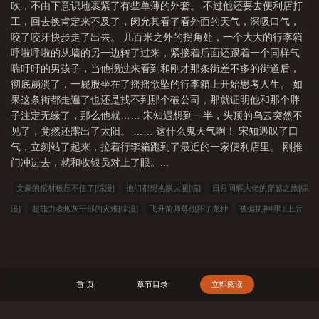
吹，不由下意识地裹紧了有些单薄的外套。 不过他还要去便利店打
工，回去换肯定来不及了，闵允其看了看外面的天气，深吸口气，
咬了咬牙快步走了出去。 几百米之外的拐角处，一个大大的行李箱
呼啦呼啦的从墙的另一边转了过来，紧接着后面还跟着一个同样气
喘吁吁的男孩子，当他拐过来看到和刚才那条街差不多的街道后，
彻底崩溃了，一屁股坐在了摇摇欲坠的行李箱上开始思考人生。 如
果这条街都走遍了也还是找不到那个破公司，那就证明他和那个胖
子注定无缘了，那么他就…… 宋知遇想到一半，头顶的乌云突然不
见了，竟然还露出了太阳。 …… 这什么鬼天气啊！ 宋知遇叹了口
气，立刻站了起来，拉着行李箱跑到了最近的一家便利店里。 刚推
门冲进去，就和收银员对上了眼。...
文豪的棺材板压不住了[综漫]
他们都想抱朕大腿[综]
日月同辉大佬的穿越之旅[综
漫]
超能力者炮灰干部的灾难[综漫]
飞升前师尊他怀了龙种
被偏执神明盯上后
[快穿]
大宋仁宗皇帝本纪[历史]
哥哥们每天都想带我单飞
审神者暗堕计划[综]
氪金养崽后我被迫走恋爱剧情[娱乐圈]
别追我,没结果
灵异片演员app[无限]
魔尊每天都在逃婚
跟情敌保持距离失败
C位学习,天选出道
二世祖总在魅惑
首 页
章节目录
立即阅读
人心[重生]
炮灰总被迫成为团宠
理想型 完结+番外
天生反骨[快穿]
在横滨当
守护神的日子[综漫]
僵尸：拜师九叔，葬尸成道祖
我都快成仙帝了，你让我去高