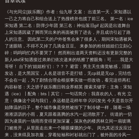
两天资料还没有更新完整的新人宋知遇接过弟弟们依次递来的纸擦
首章试读
了擦眼角：可……我是大哥呀！台下的‘姐姐粉’们：？？？避雷：男
《与光同尘[娱乐圈]》作者：仙九呀 文案： 出道第一天，宋知遇以
主天生痛觉敏感，泪腺发达，是大黑国宝，人名是谐音不是打错，
一己之力将自己和组合送上了热搜榜并包揽了前三名。 第一名：ice
无就是无，完结也不会在一起，为了剧情合理会根据事实做一些改
宋知遇 第二名：防弹少年团 第三名：神仙落泪gif 起因是出道舞台
动，看完这些再杠一句话简介：我喜欢的人，有光…
上宋知遇因崴了脚而哭出来的画面被剪了进去，并且成功引起了路
人的注意。 因此第二天的户外签售会来了很多人，期间宋知遇被风
了迷眼睛，不得不又掉了几滴金豆豆。 来参加的粉丝姐姐们立刻心
碎：呜呜呜忙内不要哭了！ 然而刚出道两天资料还没有更新完整的
新人idol宋知遇接过弟弟们依次递来的纸擦了擦眼角：可……我是大
哥呀！ 台下的‘姐姐粉’们：？？？ 避雷：男主天生痛觉敏感，泪腺
发达，是大黑国宝，人名是谐音不是打错，无cp就是无cp，完结也
不会在一起，为了剧情合理会根据事实做一些改动，看完这些再杠
内容标签：天之骄子娱乐圈日韩业界精英 搜索关键字：主角：宋知
遇（ice）┃配角：bts┃其它： 一句话简介：我喜欢的人，有光 立
意：偶像这个词与我们，永远都是花样年华 闪闪发光 今天是首尔开
始降温的日子，整个城市像是突然被按下了制冷键一样，随着一场
淅淅沥沥的小雨，夏天跟着蒸腾的水汽一起消散开了。 街道的一切
因为凌晨的一场雨而变得更加深邃，深灰色的楼房林立间一扇玻璃
门被推开，从里面走出来一个睡眼朦胧的少年。 闵允其还没反应过
来，没来得及加衣服，穿着短袖和衬衫就出门了，被外面的冷风一