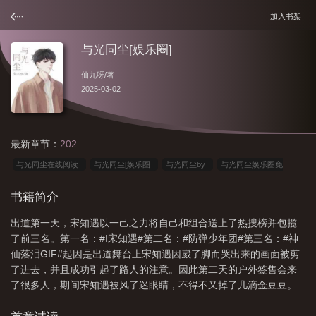
加入书架
与光同尘[娱乐圈]
仙九呀
/著
2025-03-02
最新章节：
202
与光同尘在线阅读
与光同尘[娱乐圈
与光同尘by
与光同尘娱乐圈免
费
与光同尘娱乐圈晋江
与光同尘光
与光同尘娱乐圈
与光同尘[娱乐圈
书籍简介
BTS
出道第一天，宋知遇以一己之力将自己和组合送上了热搜榜并包揽
了前三名。第一名：#I宋知遇#第二名：#防弹少年团#第三名：#神
仙落泪GIF#起因是出道舞台上宋知遇因崴了脚而哭出来的画面被剪
了进去，并且成功引起了路人的注意。因此第二天的户外签售会来
了很多人，期间宋知遇被风了迷眼睛，不得不又掉了几滴金豆豆。
来参加的粉丝姐姐们立刻心碎：呜呜呜忙内不要哭了！然而刚出道