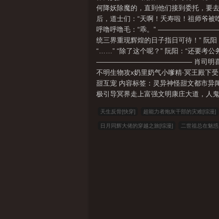
何降妖除魔的，直到他们接到委托，要去清
后，道士们：“天啊！夭寿啦！祖师爷被吃
呼噜呼噜毛：“乖。” ————————
统三界重现辉煌的日子指日可待！” 阮阳
“……” “除了这个呢？” 阮阳：“还要
—————————————— 肖司明
不明生物攻x奶里奶气小嗲精·冥王殿下
甜互宠 内容标签：灵异神怪甜文都市异
极引导冥界走上富强文明康庄大道，人鬼和
天生反骨[快穿]
超能力者炮灰干部的灾难[综漫]
日月同辉大佬的穿越之旅[综漫]
二世祖总在魅惑
[快穿]
C位学习,天选出道
哥哥们每天都想带我
我去高考？
无夜不相思
双魂冰心劫
盘点短
手，我成曲圣你哭什么？