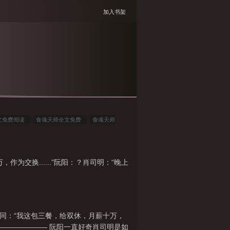
加入书架
文免费阅读
食魂天师全文免费
食魂天师
食魂天师by耳朵士TXT
食魂天师剧透
食魂天
交换......”阮阳：？肖司明：“晚上
合同：“我这包三餐，给双休，月薪十万，
———————— 阮阳一直好奇肖司明是如