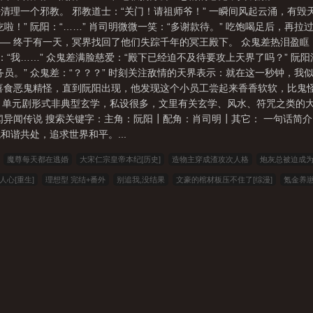
理一个邪教。 邪教道士：“关门！请祖师爷！” 一瞬间风起云涌，有毁天
啦！” 阮阳：“……” 肖司明微微一笑：“多谢款待。” 吃饱喝足后，再
—— 终于有一天，冥界找回了他们失踪千年的冥王殿下。 众鬼差热泪盈
：“我……” 众鬼差满脸慈爱：“殿下已经迫不及待要攻上天界了吗？” 阮阳
考公务员。” 众鬼差：“？？？” 时刻关注敌情的天界表示：就在这一秒钟，
喜食恶鬼精怪，直到阮阳出现，他发现这个小员工尝起来香香软软，比鬼怪
受 单元剧形式非典型玄学，私设很多，文里有关玄学、风水、符咒之类的大
闻异闻传说 搜索关键字：主角：阮阳┃配角：肖司明┃其它： 一句话简介
谐共处，追求世界和平。...
魔尊每天都在逃婚
大宋仁宗皇帝本纪[历史]
造物主穿成渣攻次人格
炮灰总被迫成
人心[重生]
理想型 完结+番外
别追我,没结果
文豪的棺材板压不住了[综漫]
氪金养崽
单飞
在横滨当守护神的日子[综漫]
审神者暗堕计划[综]
飞升前师尊他怀了龙种
僵尸
视频名场面，古人全麻了
巫师：开局获得传承之一
NBA：穿越神医变教练带飞姚明