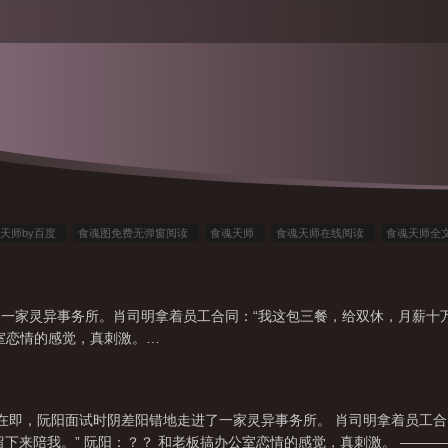
天师by百度
食魂图免费无弹窗阅读
食魂天师
食魂天师在线阅读
食魂天师全
结了吗
食魂天师免费阅读
食魂天师by耳朵士
食魂天师百度
食魂天师排雷
师作者耳朵士
食魂天师by耳朵士全文
食魂徒
家灵异事务所。肖司明拿着员工合同：“我这包三餐，给双休，月薪十万，作为
室恋情的感觉，真刺激。…
业在即，阮阳面试时阴差阳错地走进了一家灵异事务所。 肖司明拿着员工
上留下来陪我。” 阮阳：？？ 和老板搞办公室恋情的感觉，真刺激。 ——