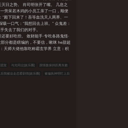
灭日之势。 肖司明张开了嘴。 几息之
拉过一旁呆若木鸡的小员工亲了一口，顺便
眶：“殿下回来了！吾等血洗天人两界、一
深吸一口气：“我想回去上班。” 众鬼差：
我似乎失去了我们的对手。
还要好吃些。 敛财能手·专吃各路鬼怪·
部分都是瞎编的，不要信，啾咪 he甜超
：天师大佬他靠吃称霸玄学界 立意：积
为团宠
与光同尘[娱乐圈]
跟情敌保持距离失败
后我被迫走恋爱剧情[娱乐圈]
被偏执神明盯上后
：拜师九叔，葬尸成道祖
我都快成仙帝了，你让
权力巅峰：美人如玉
夏油君的世界
嫌我穷分