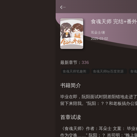
食魂天师 完结+番外
耳朵士
/著
2025-03-02
最新章节：
336
食魂天师笔趣阁
食魂天师by百度资源
食魂
by
食魂天师by耳朵士最新章节
食魂天师完
书籍简介
师TXT
食魂天师晋江
食魂天女
食魂天
毕业在即，阮阳面试时阴差阳错地走进了一
留下来陪我。”阮阳：？？和老板搞办公
首章试读
《食魂天师》作者：耳朵士 文案： 毕
作为交换……” 阮阳：？ 肖司明：“晚