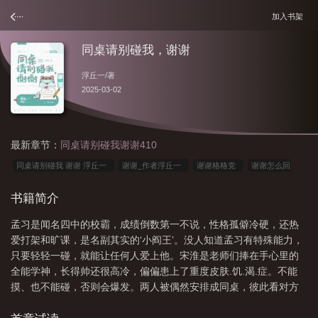
加入书架
同桌请别碰我，谢谢
浮丘一
/著
2025-03-02
最新章节：
同桌请别碰我谢谢410
同桌请别碰我 谢谢 浮丘一
谢谢_作者浮丘一
谢谢格格党
谢谢怎么回
复
谢谢无弹窗
同桌请别碰我谢谢讲什么
谢谢免费阅
别碰我同桌
谢
书籍简介
谢浮丘一免费阅读
同桌请别碰我 谢谢
谢谢免费阅读
谢谢车
谢谢 作者
孟习是闻名四中的校霸，成绩倒数第一不说，性格孤僻冷硬，还热
浮丘一
谢谢怎么说
同桌请别碰我全文免费阅读
同桌请别碰我谢谢浮丘一免
爱打架和旷课，是名副其实的‘小阎王’。没人知道孟习有特殊能力，
费
同桌请别碰我谢谢
同桌别啊
谢谢浮丘一免费阅读晋江
谢谢浮丘一晋
只要轻轻一碰，就能让任何人爱上他。宋淮是老师们捧在手心里的
江
谢谢雪上川
谢谢免费
谢谢
谢谢 雪上川
同桌请别碰我谢谢全文
全能学神，长得帅还很高冷，偏偏患上了重度皮肤.饥.渴.症。不能
摸、也不能碰，否则会爆发。两人被偶然安排成同桌，彼此看对方
阅读
谢谢英文
同桌请别碰我谢辞TXT
谢谢无删减免费阅读
同桌请别碰
都不顺眼。·所有人都以为他们势同水火。直到某天有人在空荡荡的
我谢谢宋淮交代恋情
谢谢/浮丘一
谢谢TXT
谢谢浮丘一
谢谢剧