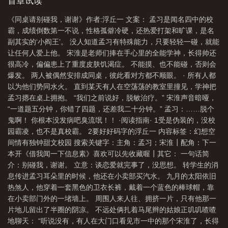
教室里撞见，学神把孟习摁在桌上拥抱。“我们之前说好，脱敏治
首章试读
透
同桌请别碰我
同桌请别碰我谢谢剧透
谢谢浮丘一免费
同桌请别碰我
疗。”宋淮声音暗哑，“一道题五分钟，你错了四题，还差我二十分
《同桌请别碰我，谢谢》作者:浮丘一 文案： 孟习是闻名四中的校
钟。”孟习：……脱个鬼啊！你根本没发病吧臭流氓！！…
谢谢晋江
谢谢百度
别碰我同桌的文案
谢谢浮丘
同桌请你别碰我谢
霸，成绩倒数第一不说，性格孤僻冷硬，还热爱打架和旷课，是名
谢
同桌请别碰我谢谢番外
同桌请别碰我谢谢免费阅读
请别碰我
同桌请
副其实的‘小阎王’。 没人知道孟习有特殊能力，只要轻轻一碰，就能
让任何人爱上他。 宋淮是老师们捧在手心里的全能学神，长得帅还
别碰我谢谢笔趣阁在线阅读
同桌请别碰我谢谢第几章表白
同桌请别碰我谢谢副
很高冷，偏偏患上了重度皮肤饥渴症。 不能摸、也不能碰，否则会
CP
谢谢 浮丘一
谢谢全文免费阅读
爆发。 两人被偶然安排成同桌，彼此看对方都不顺眼。 · 所有人都
以为他们势同水火。 直到某天有人在空荡荡的教室里撞见，学神把
孟习摁在桌上拥抱。 “我们之前说好，脱敏治疗。” 宋淮声音暗哑，
“一道题五分钟，你错了四题，还差我二十分钟。” 孟习：……脱个
鬼啊！ 你根本没发病吧臭流氓！！ ·阅读指南· 1受是伪装的，没校
园霸凌，也不是真校霸。 2要好好码字的浮丘一 内容标签：幻想空
间情有独钟甜文校园 搜索关键字：主角：孟习；宋淮┃配角：下一
本开《借我闻一下信息素》喜欢可以先收藏喔┃其它： 一句话简
介：别碰我，谢谢。 立意：谈恋爱就完事了，没思想。 转学生的消
息传进孟习耳朵里的时候，他还在小卖部买汽水。 九月的太阳依旧
热煞人，他穿着一套黑色的卫衣长裤，戴着一个蓝色的棒球帽，靠
在小卖部门外的一堵墙上。 周围人来人往、拥挤一片，只有他那一
片地儿留出了半圈的阴凉。 不远处俩扎着马尾辫的姑娘正叽叽喳喳
地聊天： “听说没有，有人在大门口看见市一中的那个宋淮了，长得