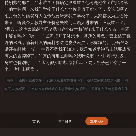
特别帅的那个。” “宋淮？？你确定没看错？他可是稳坐全市排名第
一的学神啊！来我们学校干什么？” “你暑假干啥去了，没吃瓜啊？
七月份的时候就有人在传他要转来我们学校了，大家都以为是谣传
来着。听说今天教导主任特意去校门口领人进来的，应该错不了。”
“我去，这也太荒谬了吧？我们这小破学校他转来干什么？市一中还
不够香吗？” “呲——” 孟习拧开了冰汽水，薄薄的黑色手套上沾了也
许的水汽，隔着针织的面料渗透进皮肤表层，冰凉凉的。 身旁的对
话还在继续： “市一中香不香我不知道，我只知道学神马上就要成所
有人的香饽饽了。” “真的有那么帅吗？我听说市一中帅哥特别多，
身材也特别好……” 孟习仰头咕嘟咕嘟几口下去，瓶子已经空了一
半。他拧上瓶盖...
啃咬
随机人生路快穿
我的头发遍布异世界[综]
造物主穿成渣攻次人格
与
光同尘[娱乐圈]
氪金养崽后我被迫走恋爱剧情[娱乐圈]
哥哥们每天都想带我单飞
理想型 完结+番外
问路
别追我,没结果
跟情敌保持距离失败
应是暗香盈
袖
十里薄樱十里尘
审神者暗堕计划[综]
岱山月緣
食魂天师 完结+番外
日
月同辉大佬的穿越之旅[综漫]
第五电竞四杀阻止不了她
文豪的棺材板压不住了[综
首 页
章节目录
立即阅读
漫]
天生反骨[快穿]
僵尸：拜师九叔，葬尸成道祖
我都快成仙帝了，你让我去
高考？
无夜不相思
双魂冰心劫
盘点短视频名场面，古人全麻了
巫师：开局