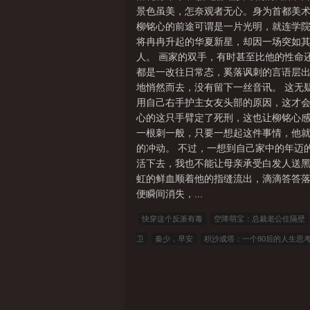
景色虽美，怎奈观者无心。身为首都美术
柳铭心的前途可谓是一片光明，就连学院
将冉冉升起的华夏新星，却因一场突如其
人。 画家的双手，有时甚至比他的性命
都是一改往日常态，奚落讽刺的言语层出
地悄然而去，没有留下一丝音讯。 这无
用自己右手护主女友头部的原因，这才会
心的这只手臂定了死刑，这也让柳铭心感
一根刺一般，只要一想起这件事情，他就
的冲动。 不过，一想到自己家中的年迈
活下去，我也不能让母亲承受白发人送黑
虹的鲜血顺着他的指缝流出，滴滴答答落
便瞬间消失，...
快穿这个反派有毒
空降萌宝：总裁老公住隔壁
卫
秦少，早安
积沙成塔：一个80后的人生思
战神
第99次成嫌疑犯，警花老婆崩溃
烬启织
的列车之旅
修仙保命指北
被黑道千金霸凌，