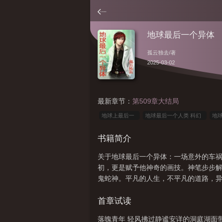
地球最后一个异体
孤云独去
/著
2025-03-02
最新章节：
第509章大结局
地球上最后一
地球最后一个人类 科幻
地
位地球人
世界最后一个地球人
地球上最后
书籍简介
最后一个异类
地球最后一个男人百度百科
关于地球最后一个异体：一场意外的车
球的最后一个人类
地球最后一个异体 孤云独去
初，更是赋予他神奇的画技。神笔步步
人
地球最后一位人类
地球最后一个异能
鬼蛇神。平凡的人生，不平凡的道路，
人
地球最后一个异体人
地球上的最后一个
首章试读
落魄青年 轻风拂过静谧安详的洞庭湖面