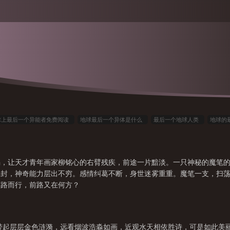
球上最后一个异能者免费阅读
地球最后一个异体是什么
最后一个地球人类
地球的
一个人
地球上最后一个我
地球最后一个
地球上最后一个地球人
最后一个地球
地球上最后一个
最后一颗地球
地球最后一个异能者txt
地球最后一个异体动物
祸，让天才青年画家柳铭心的右臂残疾，前途一片黯淡。一只神秘的魔笔
地球最后一个地方
地球上的最后
地球上的最后一个异能者
地球最后一个异
解封，神奇能力层出不穷。感情纠葛不断，身世迷雾重重。魔笔一支，扫
地球上的最后一人
地球最后一个修仙者
地球上最后一个异能者
地球最后一个人
异路而行，前路又在何方？
地球最后一个异能者
地球最后一个硬汉
地球最后的
带起层层金色涟漪，远看烟波浩淼如画，近观水天相依胜诗，可是如此美