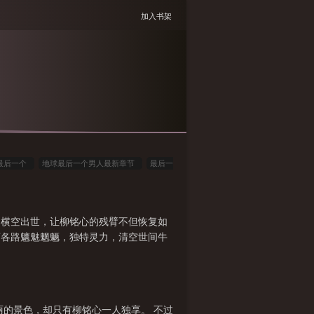
加入书架
最后一个
地球最后一个男人最新章节
最后一
人
地球上最后
地球上最后一个异能
地球
地球最后一个异体生物
地球最后一名人类
地
的横空出世，让柳铭心的残臂不但恢复如
体人类
地球最后一个修仙者张卫东
地球最后一
荡各路魑魅魍魉，独特灵力，清空世间牛
是谁
地球最后一个男人百科
地球的最后一个
丽的景色，却只有柳铭心一人独享。 不过