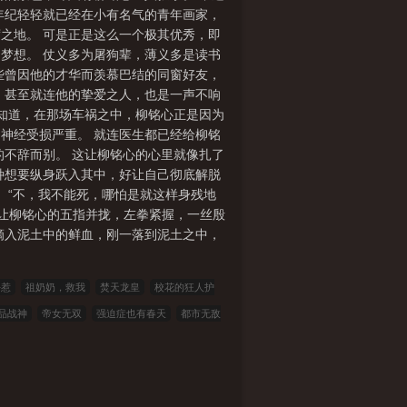
年纪轻轻就已经在小有名气的青年画家，
之地。 可是正是这么一个极其优秀，即
梦想。 仗义多为屠狗辈，薄义多是读书
些曾因他的才华而羡慕巴结的同窗好友，
，甚至就连他的挚爱之人，也是一声不响
要知道，在那场车祸之中，柳铭心正是因为
神经受损严重。 就连医生都已经给柳铭
的不辞而别。 这让柳铭心的心里就像扎了
种想要纵身跃入其中，好让自己彻底解脱
 “不，我不能死，哪怕是就这样身残地
，让柳铭心的五指并拢，左拳紧握，一丝殷
滴入泥土中的鲜血，刚一落到泥土之中，
好惹
祖奶奶，救我
焚天龙皇
校花的狂人护
品战神
帝女无双
强迫症也有春天
都市无敌
桥上救下轻生女，系统激活
星穹铁道：六眼神子