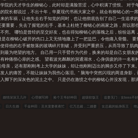
学院的天才学生的柳铭心，此时却是满脸苦涩，心中积满了愤恨。 对于
的院长都说过，不出十年，华夏现代书画大家之中，就会有柳铭心的一席
来的车祸，让他失去右手知觉的同时，也让他彻底告别了自己一生追求的
还要重要，失去了握笔的右手，基本上杜绝了柳铭心的画家之路，所以那
不穷。 哪怕是曾经的至交好友，也在得知柳铭心的落魄之后，纷纷远离
疑是在柳铭心破开的伤口上又无情地撒上了一把盐巴，令他痛入骨髓。 
使得他的右手被散落的玻璃碎片割破，并受到严重挤压，从而导致了肌肉
到最为绝望的地方。 自己用一只手臂作为代价，换来的却是自己女朋友
有种痛彻心扉的之感。 望着波光粼粼的洞通湖水，心身俱疲的许一名有
的母亲，还有那刚刚考上大学的妹妹，却让他刚刚迈出的脚步又停了下来。
发人的痛苦，不能让妹妹为我伤心落泪。” 脑海中突然闪现的两道身影
入脚下的深灰色的泥土之中。 只是仍在激愤之中的柳铭心并没发现，那
婚情深深又几许
心理侧写师
捡个王爷好种田
超级软饭王
追妻无门：女boss不
考
日久生婚
千金种田：丑夫宠妻夜夜忙
亿万总裁，二婚妻
女总裁的贴身医王
绝
元：茧
万古第一神
在蜡笔小新的平凡生活
满级师妹她缺德但能打
太古神族
开局
我京少身份曝光