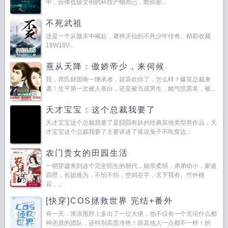
甲，合体低级文明的科技产物而已，瞧你那...
不死武祖
这是一个从微末中崛起，屠神灭仙的不死少年传奇。精彩收藏
18W18V...
熹从天降：傲娇帝少，来伺候
我，席氏财团唯一继承者，就喜欢你了，怎么样？爆笑总裁来
袭！生平第一次被人表白，还是被当成男生，她气愤莫名，被...
天才宝宝：这个总裁我要了
天才宝宝这个总裁我要了是囧囧有妖的经典其他类型类作品，天
才宝宝这个总裁我要了主要讲述了谁说兔子不吃窝边...
农门贵女的田园生活
一朝穿越来到这个完全陌生的朝代，娘亲柔弱，弟弟幼小，家途
四壁，长姐难为，不怕不怕，空间在手，天下我有。竹外桃
花，...
[快穿]COS拯救世界 完结+番外
有一天，渣浪围脖上多出了一位大佬，他不仅有一个无论什么都
神还原的团队，还特别高贵冷艳！跟其他人一点都不一样！的