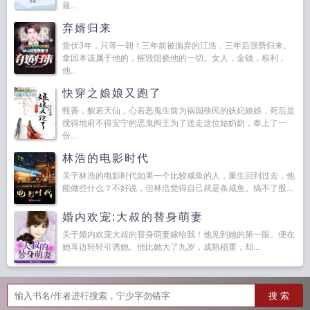
最...
弃婿归来
蛰伏3年，只等一朝！三年前被抛弃的江浩，三年后强势归来。
拿回本该属于他的，摧毁阻挠他的一切。女人，金钱，权利，
他...
快穿之娘娘又跑了
甄善，貌若天仙，心若恶鬼生前为祸国殃民的妖妃娘娘，死后是
搅得地府不得安宁的恶鬼阎王为了送走这位姑奶奶，奉上了一
份...
林浩的电影时代
关于林浩的电影时代如果一个比较咸鱼的人，重生回到过去，他
能做些什么？不好说，但林浩觉得自己就是条咸鱼。搞不了股...
婚内欢宠:大叔的替身萌妻
关于婚内欢宠大叔的替身萌妻嫁给我！他见到她的第一眼。便在
她耳边轻轻引诱她。他比她大了九岁，成熟稳重，却...
搜 索