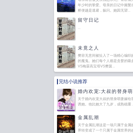
年少时的挚爱。母亲的日记中频繁
桥便越是逃避，躲闪。她因无望...
留守日记
...
未竟之人
樊容无意间被扯入了一场精心编织
的魔鬼。她们每个人都是贪婪的吸
VS梅霖高宝塔VS樊茵...
完结小说推荐
婚内欢宠:大叔的替身
关于婚内欢宠大叔的替身萌妻嫁给
诱她。他比她大了九岁，成熟稳重，却
金属乱潮
关于金属乱潮这是一场只属于金属
界转变成了一个只属于金属世界的改革