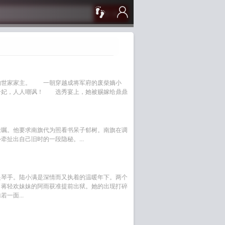
搜 索
的世家家主。 一朝穿越成将军府的废柴嫡小
子妃，人人嘲讽！ 选秀宴上，她被赐嫁给鼎鼎
遗嘱。他要求南旗代为照看书呆子郁树。南旗在调
牵扯出自己旧时的一段隐秘。...
提琴手。陆小满是深情而又执着的温暖年下。两个
。蒋轻欢妹妹的阿雨获准提前出狱。她的出现打碎
一面...