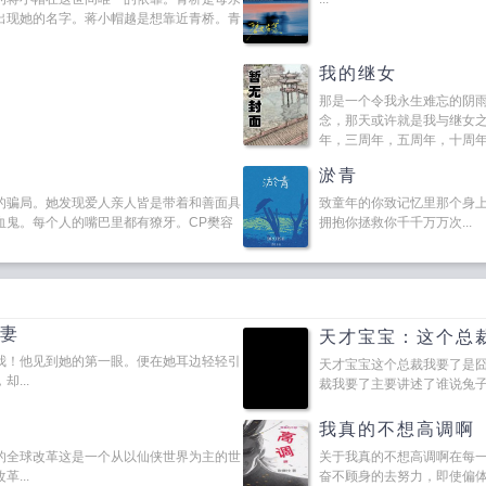
出现她的名字。蒋小帽越是想靠近青桥。青
我的继女
那是一个令我永生难忘的阴
念，那天或许就是我与继女
年，三周年，五周年，十周
婚。...
淤青
的骗局。她发现爱人亲人皆是带着和善面具
致童年的你致记忆里那个身
血鬼。每个人的嘴巴里都有獠牙。CP樊容
拥抱你拯救你千千万万次...
萌妻
天才宝宝：这个总
我！他见到她的第一眼。便在她耳边轻轻引
天才宝宝这个总裁我要了是
...
裁我要了主要讲述了谁说兔子不
我真的不想高调啊
的全球改革这是一个从以仙侠世界为主的世
关于我真的不想高调啊在每
...
奋不顾身的去努力，即使偏体鳞