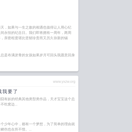
雨天，如果与一生之敌的相遇也值得让人用心纪
之间永恒的纪念日。我们即将拥有一周年，两周
年，亲密程度堪比坚韧珍贵而又历久弥新的锡
上总是布满淤青的女孩如果岁月可回头我愿意回身
www.yxzw.org
裁我要了
囧囧有妖的经典其他类型类作品，天才宝宝这个总
吃窝边...
一个少年心中，都有一个梦想，为了简单的理由就
伤也在所不惜。...