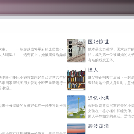
医妃惊世
家主。 一朝穿越成将军府的废柴嫡小
她本是实力强悍，医术超群
人人嘲讽！ 选秀宴上，她被赐嫁给鼎鼎
姐，成为第一位被退婚的太
有名的残废王爷。 ...
怪人
唢呐匠小哑巴令她频繁想起自己过世六年的
继父钟正明去世后留下一封
巴带回家里试图用关爱对小哑巴重新进行一
查郁树这个怪人身世时，意外
湿...
追忆小满
起来十分温暖的女孩好似在一步步将她推向
蒋轻欢是背负沉重过去的小
女孩在一栋小楼中和睦为伴
两人平静如水的生活。爱情仿若
碧波荡漾
为蒋小帽在这世间唯一的依靠。青桥是母亲
...