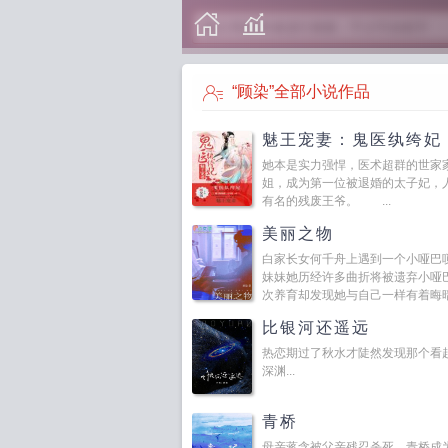
“顾染”全部小说作品
魅王宠妻：鬼医纨绔妃
她本是实力强悍，医术超群的世家
姐，成为第一位被退婚的太子妃，
有名的残废王爷。 ...
美丽之物
白家长女何千舟上遇到一个小哑巴
妹妹她历经许多曲折将被遗弃小哑
次养育却发现她与自己一样有着晦暗潮
比银河还遥远
热恋期过了秋水才陡然发现那个看
深渊...
青桥
母亲蒋含被父亲残忍杀死。青桥成