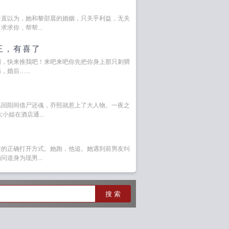
一直以为，她和黎邵晨的婚姻，只关乎利益，无关
求你，帮帮...
王，有喜了
倒，快来推我吧！来吧来吧你先把你身上那只刺猬
婚后…...
逃回阳间借尸还魂，乔熙就惹上了大人物。一夜之
小姐在酒店通...
后的正确打开方式。她跑，他追。她遇到前男友纠
道身为现男...
搜 索