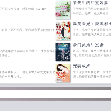
黎先生的甜蜜娇妻
死少年传奇。精彩收藏18W18V...
关于黎先生的甜蜜娇妻静雪
乎情爱。婚前，她说黎邵晨，求
爆笑医妃：腹黑邪
，如果上天不帮我，那我就亲手杀的他们下
王爷，小女子身娇体柔易推
拿开。婚前花璃调戏美男上瘾，
豪门灵婚甜蜜蜜
22岁这年救了赫赫有名的爵爷！性格极端心
双洁，甜宠，爽文刚从地狱
价...
间，堂堂FS集团总裁和乔家大
宠妻成奴
老师喜爱的孩子。他们被世人称为史莱克七
关于宠妻成奴和总裁一夜情
一同升入神...
缠，他搂着她的腰一脸好奇的问