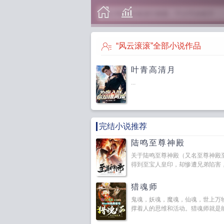
“风云滚滚”全部小说作品
叶青高清月
...
完结小说推荐
陆鸣至尊神殿
关于陆鸣至尊神殿（又名至尊神殿
得到至宝人皇印，却惨遭兄弟陷害，附
猎魂师
鬼魂，妖魂，魔魂，仙魂，世上万
撑着人的思维和活动。猎魂师就是能够