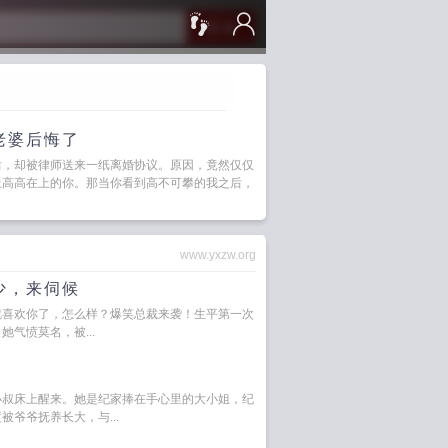
搜 索
老婆后悔了
后，却被律师送来一纸离婚协议。原因，竟然仅仅
上高高在上的你。那当你看到高不可攀的我之后，
www.yxzw.org
少，来伺候
就喜欢你了，怎么样？爆笑总裁来袭！生平第一次
气愤莫名，被...
！
小叔床上醒来。她是纪家捧在手心里的大小姐，纪
爷爷抚养长大，与...