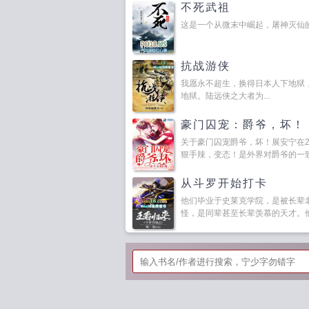
不死武祖
这是一个从微末中崛起，屠神灭仙的不
抗战游侠
我愿永不超生，换得日本人下地狱
地狱。陆远侠之大者为...
豪门囚宠：爵爷，坏！
关于豪门囚宠爵爷，坏！展安宁在
狠手辣，变态！是外界对爵爷的一致评
从斗罗开始打卡
他们毕业于史莱克学院，是被长辈
怪，是同辈甚至长辈羡慕的天才。他们