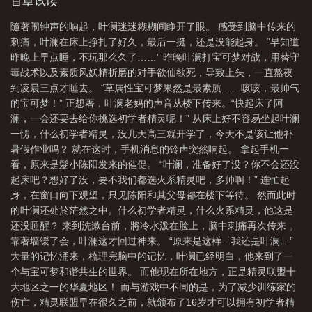
「我
首章试读
隨著闹钟声的响起，叶澜迷迷糊糊间睁开了眼。 感受到脑中传来的
刺痛，叶澜在床上挣扎了好久，最后一挺，还是没能起身。 “早知道
昨晚上早点睡，不玩那么久了……” 昨晚叶澜打宝可梦对战，用替守
毒战术以及素质风妖精折磨的对手欲仙欲死，导致上头，一直熬夜
到凌晨三点才睡去。 “草属性宝可梦果然是最素质……咳咳，最帅气
的宝可梦！” 正想著，叶澜老妈的声音从楼下传来。“快起床了阿
澜，一会还要去给你挑选初学者精灵呢！” 从床上好不容易坐起叶澜
一愣，什么初学者精灵，没几天高三就开学了，今天不是该让他补
暑假作业吗？ 就在这时，手机消息的铃声突然响起。 拿起手机一
看，原来是髮小陈阳发来的催促。 “叶澜，准备好了没？你不会还没
起床吧？想好了没，要不我们都选火系精灵吧，多帅啊！” 连忙起
身，在窗口向下观望，只见陈阳和其父母都在楼下等待。 然而此时
的叶澜还处於茫然之中。什么初学者精灵，什么火系精灵，他这是
还没睡醒？ 来到洗漱台前，將冷水泼在脸上，脑中刺痛再次传来 。
靠著墙缓了会，叶澜这才回过神来。 “原来是这样…我还是叶澜…”
大量的记忆涌来，梳理完脑中的记忆，叶澜已经明白，他来到了一
个与宝可梦和谐共生的世界。 而他现在所在地方，正是精灵联盟十
大地区之一的华夏地区！ 而与游戏中不同的是，为了减少训练家的
伤亡，精灵联盟早在很久之前，就颁布了16岁才可以拥有初学者精