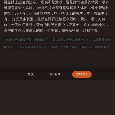
灵並踏上旅途的法令。 现实不是游戏，遇见脾气凶暴的精灵，极有
可能有丧命的风险。 毕竟不是谁都有超级真新人体质，像小智这种
硬扛十万伏特，正面硬懟神兽，抖一抖身上的黑灰，咋一看屁事没
有。 打完眾多联盟，最后在阿罗拉地区夺冠时，回头一看，好傢
伙，十岁出门旅行，夺冠的时候更像个八岁孩子！ 而在华夏地区，
高中的学生会在高三的前一个暑假，拥有获得第一只初学者...
在修仙界收废品的我，悄悄无敌了
我，反派大皇子，镇压一切！
从家族开始纵
横仙路
长生从装备破旧符笔开始
霍格沃茨的魔法食神
顶罪五年，出狱后我财
权亨通
同屋檐下的我们难以萌生爱意
人在遮天，专修旁门左道
道悟长生
甜
水井胡同纪事[七零]
别喜欢我了
满级向导回归，掉马后修罗场炸了
战锤：我给
原体直播40k
HP论敌对魔力的相互吸引
权游之三叉戟河之王
[综]千手葵不靠
首 页
章节目录
立即阅读
谱
艾瑞巴蒂i第38本书
万界临终关怀公司
全班穿越修仙，我携圣兵归来
凡
人仙骨
僵尸：拜师九叔，葬尸成道祖
我都快成仙帝了，你让我去高考？
无夜
不相思
双魂冰心劫
盘点短视频名场面，古人全麻了
巫师：开局获得传承之
搜 索
一
NBA：穿越神医变教练带飞姚明
权力巅峰：美人如玉
夏油君的世界
嫌我
穷分手，我成曲圣你哭什么？