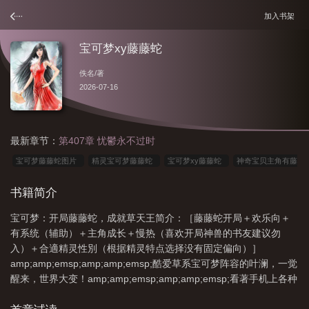
加入书架
宝可梦xy藤藤蛇
佚名
/著
2026-07-16
最新章节：
第407章 忧鬱永不过时
宝可梦藤藤蛇图片
精灵宝可梦藤藤蛇
宝可梦xy藤藤蛇
神奇宝贝主角有藤
藤蛇的
神奇宝贝开局藤藤蛇
宝可梦开局藤藤蛇成就草天王
精灵宝可梦藤藤
书籍简介
蛇出场第几集
宝可梦开局藤藤蛇
宝可梦主角精灵是藤藤蛇
宝可梦：开局藤藤蛇，成就草天王简介：［藤藤蛇开局＋欢乐向＋
有系统（辅助）＋主角成长＋慢热（喜欢开局神兽的书友建议勿
入）＋合適精灵性別（根据精灵特点选择没有固定偏向）］
amp;amp;emsp;amp;amp;emsp;酷爱草系宝可梦阵容的叶澜，一觉
醒来，世界大变！amp;amp;emsp;amp;amp;emsp;看著手机上各种
关於宝可梦的新闻，叶澜傻眼了。amp;amp;emsp;amp;amp;emsp;