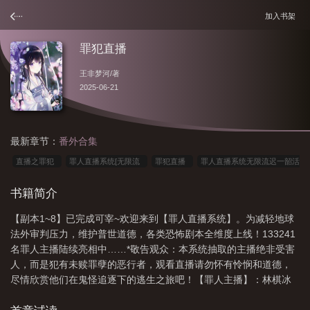
加入书架
罪犯直播
王非梦河
/著
2025-06-21
最新章节：
番外合集
直播之罪犯
罪人直播系统[无限流
罪犯直播
罪人直播系统无限流迟一韶活
了吗
直播犯罪系统
罪人直播系统免费
直播罪恶
犯罪直播系统类
犯
书籍简介
罪直播间系统
罪人直播系统无限流简介
罪人直播系统免费阅读
罪人游戏无
【副本1~8】已完成可宰~欢迎来到【罪人直播系统】。为减轻地球
限流
罪人直播系统txt
罪人直播系统
罪人直播系统无限流
罪人直播系
法外审判压力，维护普世道德，各类恐怖剧本全维度上线！133241
统笔趣阁
名罪人主播陆续亮相中……*敬告观众：本系统抽取的主播绝非受害
人，而是犯有未赎罪孽的恶行者，观看直播请勿怀有怜悯和道德，
尽情欣赏他们在鬼怪追逐下的逃生之旅吧！【罪人主播】：林棋冰
（编号：100327）【主播等级】：空星【罪行】：amp;￥%#（乱