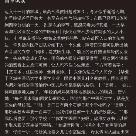
挨过带教的骂，终将外科缝合练得又快又好；她学会写论文，学会
首章试读
服自己缝制的过程
半成品英文缩写
半成品元宝价格
半成品披萨空气炸锅烤
人情世故，甚至提前经历过职场性骚扰。但前辈们还是说：“你们本
迈入十一月的容城，最高气温依旧越过30℃，冬天似乎遥遥无期。
科毕业，最多就是个半成品。”好不容易到实习，她这个半成品战战
多久
半成品牛杂怎么做好吃
半成品菜和预制菜的区别
半成品手抓饼怎么
但早晚温差早已拉大，甚至在冷空气的加持下，市民已经可以体验
兢兢地上路，成为临床新人。但好在，半成品有另一个半成品的陪
煎
半成品羽绒服外壳哪里有卖
半成品入库的会计分录
半成品蛋挞空气炸锅
到四季分明的一天。 乱穿衣的季节，流感病毒大行其道，一大早，
伴，那个人叫孟彦卿。阅读提醒：※大量医学狗校园乱七八糟的日
金湖社区医院三楼的中医全科门诊便迎来不少等待就诊的大人小
温度时间多少
半成品鸡柳空气炸锅需要几分钟
半成品馒头需要蒸多久能
常，尽量偏群像。※初始时间线在2013年左右，受时代限制，涉及
孩。 扎着麻花辫的小姑娘牵着妈妈的手，站在诊区入口的宣传墙
政策及学生培养方案与现行不同，如觉有不同之处，请一律当私
熟
半成品猪大肠如何清洗
半成品佛跳墙怎么加热
半成品鸡块空气炸锅几分
边，仰头指向医疗团队介绍下方一个头像，隔着口罩都可以听出她
设。※本故事纯属虚构，勿代入任何现实细节，私设如山，设定均
钟
半成品薯条空气炸锅几分钟
半成品速食食品推荐
半成品烧麦要蒸多
声音里的兴奋：“妈咪，是艾医生耶。” 墙上的证件照里年轻的女医
为剧情需要，如有不喜可立即退出，晋江好文千千万，总有一款适
生一头乌发盘成丸子头，明亮的杏眼笑得眼尾微弯，颊边两个深深
久
半成品山有嘉卉
半成品山有嘉卉TXT
半成品大肠的清洗方法
半成品
合你哦！※主要参考十二五至十四五版本相关教材及相关网站，如
的酒窝看上去柔润可亲，让人忍不住心生亲近。 下方写着名字：
有错讹，请友好指出，弃文无需告知，勿人参攻鸡嗷=_=※专栏另有
元宝怎么撑起来视频
半成品菜
半成品早餐品牌排行榜前十名
半成品的拼
【艾青禾，住院医师，全科医师。】 头像旁边是个人简介：【毕业
大量完结文可阅，欢迎点击阅读~——————预收分割线
音
半成品元宝批发厂家
半成品锅包肉的做法 家常
半成品早餐批发供应
于容城中医药大学中医学专业，跟师中医儿科名家教授，擅长运用
——————文名：《茵陈》文案：少年陈渐微拿长竹竿帮那个骑
商
内调外治综合手段治疗中医儿科常见疾病与杂病。】 “是呀，一会儿
在墙头上的小丫头摘杨桃时，没想过后来要一辈子听她指挥。郑茵
你就能跟她见面了。”年轻的妈妈笑眯眯地摸摸女儿的脑袋。 告诉
陈曾经以为她和陈渐微是一样的，都是不被父母所爱的孩子。成年
她：“每个周末我们回奶奶家吃饭，路过的那个中医药大学，就是艾
后发现，他们其实是不一样的。他谦逊温和，风光月霁，是高悬天
医生的母校哦。” “哇！是门口有两个石狮子那个学校吗？” “是啊，
边的明月。而她是在地上赏月的人，只能远观他的光芒。直到有一
那所学校今年要一百年了，比我们家任何一个人的岁数都大。” “那
天，天上月垂眸，意外发现了地上人深藏的心事，主动向她走来。
我以后也要上那个学校！” “你要学医啊？好啊，你用功读书，以后
郑茵陈后来问过陈渐微一个问题：“你知道我喜欢你的时候，是什么
争取来跟艾医生做同事咯。” 她话音刚落，叫号的电子女声便响起
感觉？”陈渐微回答：“想起你小时候看杨桃树的眼神，不忍心叫你失
来，仔细一听，便赶紧拉着女儿往诊室里走。 母女俩同从里面出来
望。”然而事实却是，他平等地恨那两个予他一身血肉的人，多庆幸