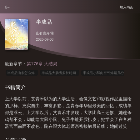
加入书架
半成品
山有嘉卉
/著
2026-07-08
最新章节：
第176章 大结局
半成品油条怎么炸
半成品大肠煮多长时间
半成品小酥肉空气炸锅几分
钟
半成品油条批发厂家
半成品金元宝的折法视频
半成品食品有哪些
半
书籍简介
成品羽绒服在家怎么完成视频
半成品的英文
半成品加工项目手工活
半成品
上大学以前，艾青禾以为的大学生活，会像文艺和影视作品里描绘
早餐有哪些
半成品薯条哪个牌子好吃?
半成品元宝怎么叠
半成品加工有什
的那样。充实自由，丰富多彩，是青春年华里最美的回忆，成绩单
么好的项目
半成品和预制菜的区别
半成品酸菜鱼怎么做好吃
半成品是什么
都是浮云。上大学以后，艾青禾才发现，大学比高三还惨。她连杀
意思
半成品菜加盟十大品牌
半成品食材
半成品包子蒸多久
半成品肥肠
鸡都不会，却能给大鼠小鼠、兔子牛蛙开膛扒皮；她学会了在各种
器官面前面不改色，跑在跟大体老师亲密接触最前线；她闹过笑
怎么洗不臭又干净
半成品小酥肉怎么做好吃又简单
半成品薯条用空气炸锅怎么
话，记住了各种脉相；她挑灯苦读，背下了几百种中药和方剂；她
炸
半成品披萨在烤箱里烤多少分钟
半成品棉鞋缝合教程全过程
半成品羽绒