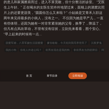
的患儿和家属擦肩而过，进入不算宽敞，但十分整洁的诊室。 “艾医
得她全心的爱来治愈。茵陈经冬不死，郑茵陈的爱意也经年不灭。
生上午好。” 正在喝水的女医生笑吟吟地望过来，面颊上的酒窝比照
片上的还要更甜美，“圆圆你怎么又来啦？” 小姑娘是艾青禾入职这
两年来见得最多的小病人，没有之一。 不仅因为她是早产儿，一直
有些体弱，还因为她有一对非常紧张她的父母，换季了，降温了，
但凡有点风吹草动，不管有没有症状，立刻先来看看，图个安心。
“早上起来的时候有一点...
甜蜜军婚，八零军嫂生活甜蜜蜜
爹你歇歇，今天轮到我骂李世民了
沉夜梦鬼
我的小狗
你有人外老公吗？
前男友现在是我的狗
拿前男友当挡箭牌后
阿
西莫夫：机器人短篇全集
男人，易如反掌[娱乐圈]
我靠贴tag上国际热搜
沙丘
3：沙丘之子
穿成恶毒女配？反派读心我撕剧本
星源隳寂
沙丘2：沙丘救世
主
阿西莫夫：神们自己
沙丘4：沙丘神帝
嫁枭雄
明月靥
［鬼灭］成为水
首 页
章节目录
立即阅读
呼的妻子
沙丘
超神谍武，特工修仙爽歪歪
官家：闪婚后，才知家族权势滔
天
极恶仙人传
边军悍卒
生下来就死，阎王见了我都跪
回档2008，从草根到
巨头
男主男配又看上普女啦！
星穹铁道的观影直播间
系统赋我农场，开局无
搜 索
敌领域
一秒一魂环年限，第一魂环十万年