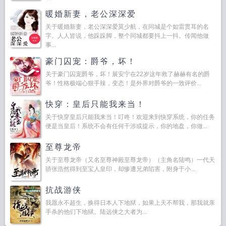
暖婚新妻，老公深深爱
关于暖婚新妻，老公深深爱莫少航，在同城是个如雷贯耳的名
字。人人皆说，他跺跺脚，整个同城都要抖上一抖。传闻他做
事...
豪门囚宠：爵爷，坏！
关于豪门囚宠爵爷，坏！展安宁在22岁这年救了赫赫有名的爵
爷！性格极端心狠手辣，变态！是外界对爵爷的一致评价...
快穿：皇后只能我来当！
关于快穿皇后只能我来当！叮咚！欢迎来到快穿系统，你的任务
便是当皇后！系统不会有任何干涉或提示，你的地盘，你做...
至尊龙帝
关于至尊龙帝（又名至尊神殿至尊龙帝）（主角名陆鸣）一代天
骄张浩然得到至宝人皇印，却惨遭兄弟陷害，附身于小...
抗战游侠
我愿永不超生，换得日本人下地狱，如果上天不帮我，那我就亲
手杀的他们下地狱。陆远侠之大者为...