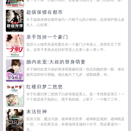
袭！生平第一次被人表白，还是被当成男生，她气愤莫名，被...
超级保镖在都市
关于超级保镖在都市做为一只刚下山的小鲜肉，还得保护那么多
女人，心好累...
亲手毁掉一个豪门
底层小人物李风居然重生在一个豪门少爷身上，前世吃尽了苦
头，这辈子李风决定好好享受人生更☆多☆章☆节...
婚内欢宠:大叔的替身萌妻
关于婚内欢宠大叔的替身萌妻嫁给我！他见到她的第一眼。便在
她耳边轻轻引诱她。他比她大了九岁，成熟稳重，却...
红楼归梦二悠悠
关于红楼归梦二悠悠子曰多情最是害人。屁！专情那是害己！一
个个都是捂不熟的心，喂不熟的狼。上辈子，一个睡了三年...
末法狂神
星辰大陆，魔法为源，诸神掌控世界，诸神制定规则，诸神既是
一切。一名饥寒交迫，有着地球灵魂的小乞丐，势必要成为一
名...