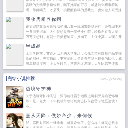
昏暗的光线里拿错饮料，喝了她哥的可乐。戚盛屿全程看着她
喝，等她喝完，才眉头一挑提醒你喝的是我的。虞知微人家兄妹
俩吵架，虞知微二话不说站闺蜜这边，戚...
我收房租养你啊
正文完结莫听云靠投胎坐拥八套一线城市豪华房产，还有城中村
一条街要继承，人生梦想是当一辈子小住院，轻松自在有人罩。
万万没想到，有朝一日梦想破灭，换岗了。主任小莫，从现在开
始你就要独当一面了。...
半成品
上大学以前，艾青禾以为的大学生活，会像文艺和影视作品里描
绘的那样。充实自由，丰富多彩，是青春年华里最美的回忆，成
绩单都是浮云。上大学以后，艾青禾才发现，大学比高三还惨。
她连杀鸡都不会，却能给大鼠小鼠兔子牛蛙开膛扒皮她学会了在
各种...
完结小说推荐
www.yxzw.org
边境守护神
关于边境守护神高进，派你前往雷宁地区边境剿灭鬼狼恐怖组
织！是，老大！下午我就带领猎豹突击队前往雷宁地区边境！
不...
熹从天降：傲娇帝少，来伺候
我，席氏财团唯一继承者，就喜欢你了，怎么样？爆笑总裁来