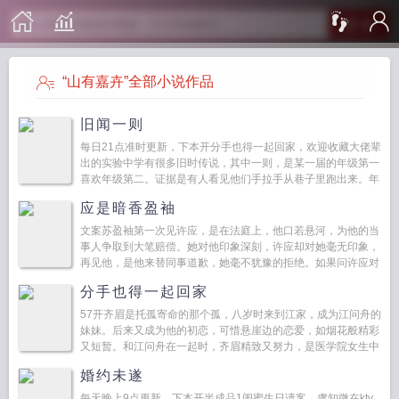
搜 索
“山有嘉卉”全部小说作品
旧闻一则
每日21点准时更新，下本开分手也得一起回家，欢迎收藏大佬辈
出的实验中学有很多旧时传说，其中一则，是某一届的年级第一
喜欢年级第二。证据是有人看见他们手拉手从巷子里跑出来。年
级第一徐相悦...
应是暗香盈袖
文案苏盈袖第一次见许应，是在法庭上，他口若悬河，为他的当
事人争取到大笔赔偿。她对他印象深刻，许应却对她毫无印象，
再见他，是他来替同事道歉，她毫不犹豫的拒绝。如果问许应对
苏盈袖的第一印...
分手也得一起回家
57开齐眉是托孤寄命的那个孤，八岁时来到江家，成为江问舟的
妹妹。后来又成为他的初恋，可惜悬崖边的恋爱，如烟花般精彩
又短暂。和江问舟在一起时，齐眉精致又努力，是医学院女生中
最会打扮的，是会打扮的女生...
婚约未遂
每天晚上9点更新，下本开半成品1闺蜜生日请客，虞知微在ktv