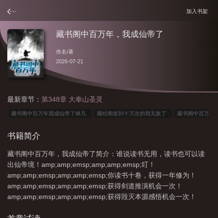
加入书架
藏书阁中百万年，我成仙帝了
佚名
/著
2026-07-21
最新章节：
第348章 大奉山圣灵
藏书阁中百万年我成仙帝了林凡
藏经阁签到十万次的我无敌了
藏书阁中百万
年我成仙帝了72
藏书阁签到
我成仙帝了 第576章
藏书阁中百万年我成仙帝
书籍简介
了最新
我成仙帝了
藏经阁签到百万年
藏书阁中百万年我成仙帝了在线阅
藏书阁中百万年，我成仙帝了简介：谁说读书无用，读书也可以读
读
藏书阁读书30年出道以无敌
玄幻藏书阁签到十万年
我成仙帝了阅
出仙帝境！amp;amp;emsp;amp;amp;emsp;叮！
读
在藏书阁签到百年的
我成仙帝了txt
主角是藏书阁的
藏书阁中百万
amp;amp;emsp;amp;amp;emsp;你读书十卷，获得一年修为！
年
amp;amp;emsp;amp;amp;emsp;获得剑道推演机会一次！
amp;amp;emsp;amp;amp;emsp;获得毁灭本源感悟机会一次！
amp;amp;emsp;amp;amp;em