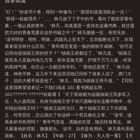
首章试读
“叮！” “你读书十卷，得到一年修为！” “获得剑道推演机会一次！”
“获得一粒破境丹！” …… 林凡放下了手中的书，看向了眼前背著包
裹，一脸认真的青年。 “林凡，你真愿意一直待在这藏书阁，就甘愿
把大好的青春荒废在这些书籍之中？” 林凡微微一怔，有些无奈。
“读书明智，明性，明德，武能马上安天下，文亦能教化天下，在我
看来並没有什么区別。” 青年闻言更是一脸的恨铁不成钢。 “你可还
记得你是镇南王府的世子？” “镇南王府都没了。”林凡道。 “镇南王
孤军杀入蛮族內域九万里，斩杀蛮族无数，护我千万万人族，何等
的英雄气慨，你怎么一点都没有学到。” “那他还是死了。” 林凡说
道，神色平静，这几年下来这些话他已经听了很多人说了，將门犬
子，说的大概乎就是他了。 “林凡，我真为镇南王所不值。” 【写到
这里我希望读者记一下我们域名 101 看书网超实用，
101??????.??????轻鬆看 】 “天下英雄都为追隨镇南王而参军入
伍，为人族而战，你身为镇南王世子却只愿蜷缩在这藏书阁中，你
对得起镇南王吗？” “镇南王战死当日，整个镇南王府上下亦跟隨
之，何等悲壮，怎么就出了你这样一个苟且偷生之辈。” “读书，读
再多的书有用吗？” 青年气愤道，满脸的失望，隨后转身离去。 林
凡看著他的背影，微微摇头。 读书，自然是有用的。 林凡看向系统
面板。 【姓名：林凡】 【年龄：27】 【修为：天人境一重】 【天