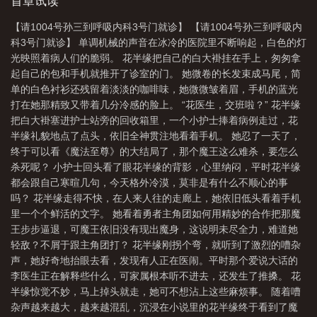
活，生不如死？】花半缘：【劝你不要乱用成语！】花半缘来魔王
首章试读
城的第一天……巫沧海红唇微勾，微凉的指尖划过花半缘的唇，语
【请1004号孙三到呼吸内科3号门就诊】 【请1004号孙三到呼吸内
气温柔地说着最狠的话：“你敢跑，我就打断你的腿，抽了你的骨，
科3号门就诊】 单调机械的声音在冰冷的医院里不断响起，白色的灯
让你知道不听话的后果。”花半缘呼吸凝滞，怔愣地看着巫沧海，背
光映照着病人们的脆弱。 花半缘把自己的白大褂挂在手上，匆匆拿
脊凉透。花半缘：【糊涂，要不我们自行销毁吧，魔王太可怕
起自己的包和手机就推开了诊室的门。 她微卷的长发束成马尾，简
了。】糊涂：【要不，我们再苟苟？】可花半缘怎么都没料到，自
单的白色衬衫还残留着淡淡的咖啡味，她微微皱着眉，手机的蓝光
己第一次给巫沧海治疗旧疾的时候，指尖只是轻轻碰到她锁骨的肌
打在她那精致又带着几分冷感的脸上。 “花医生，交班啦？” 花半缘
肤，她那张绝色雪白的脸就泛起了潮红，脆弱的模样让花半缘根本
把白大褂塞进护士站旁的回收箱里，一个小护士捧着病例走过，花
无法跟书里那高贵冷艳又残暴的魔王联系在一起。巫沧海紧贴着花
半缘礼貌地点了点头，依旧全神贯注地看着手机。 她忍了一天了，
半缘的耳畔低喃：“你是我的药，都是我的....。”就这样，花半缘总是
终于可以看《魔法至尊》的大结局了，那个魔王这么难杀，要怎么
跟巫沧海腻在一起，而巫沧海总喜欢逗弄她。或是亲吻她的耳朵，
杀死呢？ 小护士回头看了眼花半缘的背影，心里纳闷，平时花半缘
轻咬她的肩膀，手指……她说只有这样，旧疾的痛才能缓解些许。
都会跟自己寒暄几句，今天格外冷漠，莫非是有什么不顺心的事
后来，花半缘还是离开了魔王城。她离开魔王城的第二天，巫沧海
吗？ 花半缘走得不快，在人来人往的走廊上，她依旧低头看着手机
发了疯地找她，甚至要把半个大陆都掀起来一样。终于找到她之
里一个个鲜活的文字。 她看着勇者主角团如何用精妙的合作把那魔
后，花半缘委屈落泪：“我的魔核都给你治伤了你还想怎样？”巫沧海
王步步逼退，可魔王依旧没有现出魔身，这说明未尽全力，难道她
没有打断她的腿，也没有抽了她的骨，反而也红了眼眶委屈地道：
轻敌？不屑于跟主角团打？ 花半缘刚拐个弯，就听到了激烈的嘈杂
“我没有。”**巫沧海那冷酷无情的生活，充满着黑暗与背叛的人生闯
声，她好奇地抬眼去看，发现有人正在医闹。平时那个爱说大话的
进来了一个小太阳——花半缘。一个总是说着奇怪的话，但医术却
李医生正在解释些什么，可家属根本听不进去，还发生了推搡。 花
异常高明的异裔。她身上的气味让巫沧海格外迷恋，比那镇痛的魔
半缘惊觉不妙，马上掉头就走，她可不想沾上这些麻烦事。 随着嘈
药更有效。花半缘是巫沧海的药，只独属于她的药，她不能离开魔
杂声越来越大，越来越混乱，沉浸在小说里的花半缘终于看到了魔
王城，不能离开她的身边。巫沧海一直都是这么想的，被莫名且疯