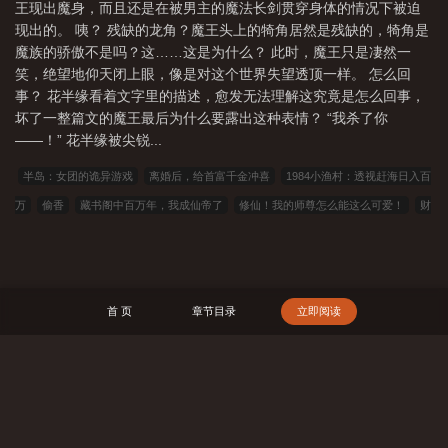
王现出魔身，而且还是在被男主的魔法长剑贯穿身体的情况下被迫
狂的占有欲支配着，像是深陷泥潭且甘愿下沉的困兽。曾经沧海难
现出的。 咦？ 残缺的龙角？魔王头上的犄角居然是残缺的，犄角是
为水，除却巫山不是云，取次花丛懒回顾，半缘修道半缘君。——
魔族的骄傲不是吗？这……这是为什么？ 此时，魔王只是凄然一
唐·元稹《离思五首·其四》。
笑，绝望地仰天闭上眼，像是对这个世界失望透顶一样。 怎么回
事？ 花半缘看着文字里的描述，愈发无法理解这究竟是怎么回事，
坏了一整篇文的魔王最后为什么要露出这种表情？ “我杀了你
——！” 花半缘被尖锐...
半岛：女团的诡异游戏
离婚后，给首富千金冲喜
1984小渔村：透视赶海日入百
万
偷香
藏书阁中百万年，我成仙帝了
修仙！我的师尊怎么能这么可爱！
财
途：从搭上女贵人之后
津北有雪
从仙二代开始
谁说世子绝嗣？好孕通房又有
喜了！
祸主
穿越三代：让木叶再次伟大！
三国：从陈王世子开始
我的仆人
怎么会是创设组啊！
极品小神医，刚下山捡个美女总裁
被黑粉气哭，天仙发现真
首 页
章节目录
立即阅读
凶在床头
我想躺平当保安，女神非要来纠缠
爷爷托梦送空间，通万界，赚麻啦
战锤：群星与螻蚁
重生60：赶山打猎，我一肩挑四家
第99次成嫌疑犯，警花老
婆崩溃
烬启织元：茧
万古第一神
在蜡笔小新的平凡生活
满级师妹她缺德但
搜 索
能打
太古神族
开局桥上救下轻生女，系统激活
星穹铁道：六眼神子的列车之
旅
修仙保命指北
被黑道千金霸凌，我京少身份曝光