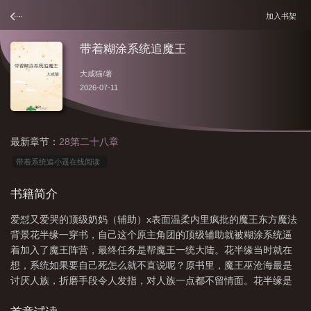
加入书架
带着糊涂系统追魔王
大咸猫
/著
2026-07-11
最新章节：
28第二十八章
带着系统追小遥在线阅读
书籍简介
爱怼又爱哭的顶级奶妈（辅助）x表面温柔内里疯批的魔王东方魔法
背景花半缘一穿书，自己这个原主角团的顶级辅助就被糊涂系统逼
着加入了魔王阵营，最终任务是帮魔王一统大陆。花半缘当时就在
想，系统如果要自己死怎么就不直说呢？原书里，魔王巫沧海最是
讨厌人族，折磨手段令人发指，对人族一点都不留情面。花半缘是
个半人半魔的异裔，那死一半算死了还是活了？糊涂：【半死不