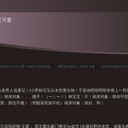
又可爱
夫媳妇又凶又可爱 作者掐兰花指的猫
强势宠夫媳妇儿又凶又可爱
强势宠夫媳妇又凶又
最新章节更新列表
强势宠夫媳妇儿又凶又可爱免费阅读
强势宠夫媳妇又凶又可爱 完结
费全文
强势宠夫媳妇又凶又可爱书包网
强势宠夫媳妇又凶又可爱掐兰花指的猫
媳
执老男人追妻记！]小受林宝宝从末世重生呐！于是他吧嗒吧嗒奔着上一
势宠夫媳妇又凶又可爱作者掐兰花指的猫
强势宠夫媳妇又凶又厉害
强势宠夫媳妇又凶
放）相亲对象：……撒手！（ー△ー！）林宝宝：不！相亲对象：那你可
强势宠夫媳妇又凶又可爱 作者掐兰花指的
强势宠夫媳妇又凶又可爱在线阅读
…那，那也不撒！（闭眼装死就不松）相亲对象：很好，乖！…
花指的猫 文案： 甜文重生豪门爽文he架空 [在最狂野的末世，谈最头