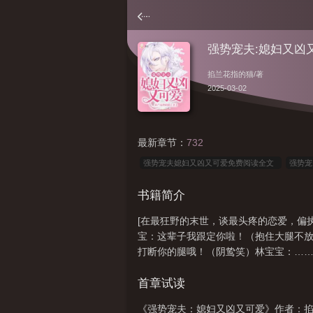
强势宠夫:媳妇又凶
掐兰花指的猫
/著
2025-03-02
最新章节：
732
强势宠夫媳妇又凶又可爱免费阅读全文
强势宠
媳妇又凶又可爱漫画
强势宠夫媳妇又凶又可爱
书籍简介
妇又凶又可爱百度
强势宠夫媳妇又凶又可爱免
[在最狂野的末世，谈最头疼的恋爱，偏
强势宠夫媳妇又凶又可爱作者掐兰花指的猫
强
宝：这辈子我跟定你啦！（抱住大腿不
新
强势宠夫媳妇又凶又可爱全文免费阅读
打断你的腿哦！（阴鸷笑）林宝宝：…
首章试读
《强势宠夫：媳妇又凶又可爱》作者：掐兰