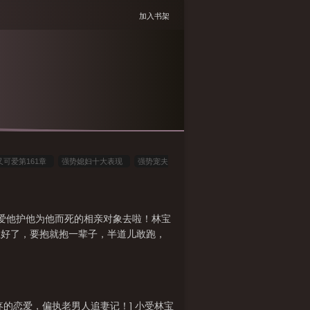
加入书架
可爱第161章
强势媳妇十大表现
强势宠夫
+番外
强势宠夫 媳妇又凶又可爱
强势宠夫媳
妇又凶又可爱
强势宠夫媳妇又凶又可爱by
9.
世爱他护他为他而死的相亲对象去啦！林宝
又可爱免费阅读
强势宠夫媳妇又凶又可爱免费最
想好了，要抱就抱一辈子，半道儿敢跑，
疼的恋爱，偏执老男人追妻记！] 小受林宝