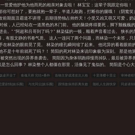
一世爱他护他为他而死的相亲对象去啦！ 林宝宝：这辈子我跟定你啦！
：那你可想好了，要抱就抱一辈子，半道儿敢跑，打断你的腿哦！（阴鸷笑
小攻前期面丑霸道不讲理，后期强势独占帅炸天！小受又凶又萌又可爱，奶
识的时候，人已经站在一道黑色的木门前。 他的脑袋疼得要死，脚下颤巍巍
进去。” “阿超和吕哥到了吗？” 林染猛的一顿，顺着声音看过去。 狭长
裤，有股文静的书卷气质。 这人一连问了两个问题，而林染一个未答，只
手在林染的眼前晃了晃。 林染的瞳孔瞬间缩了起来。 他诧异的看着眼前
 他不是十年前就死了吗？！ 简阳的死对林染来说印象极为深刻。 那是他
被突然出现的异界兽袭击。 简阳因为身体弱跑得慢而掉队，最后被异界
是怎么回事？ 林染整个人都僵在那里，活像见了鬼似的。 简阳是个心大的
小饭桌开业了
食魂天师 完结+番外
造物主穿成渣攻次人格
十里薄樱十里尘
审神者暗堕
爱剧情[娱乐圈]
与光同尘[娱乐圈]
跟情敌保持距离失败
随机人生路快穿
同桌请别
漫]
反派：截胡师姐后，主角崩溃了
浮生道尘
正义的使命
重生九零：想当个富二
，女神越多我升级越快
重生：三千块进股市，挣了三千亿
混元书