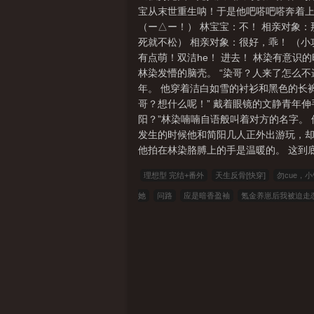
宝从末世重生呐！于是他吧嗒吧嗒奔着上
（ー△ー！） 林宝宝：不！ 相亲对象
死就不松） 相亲对象：很好，乖！ （
有点萌！双洁he！ 进去！ 林染有意
林染发懵的脑壳。 “染哥？人来了怎么不
年。 他穿着洁白如雪的衬衫和黑色的长
哥？想什么呢！” 戴着眼镜的文静青年伸
阳？”林染喃喃自语般叫着对方的名字。
发生的时候他和简阳几人正外出游玩，却
他拍在林染胳膊上的手是温暖的。 这到底
理想型 完结+番外
天生反骨[快穿]
勿cue，
她
问路
应是暗香盈袖
氪金养崽后我被迫走恋
哥们每天都想带我单飞
文豪的棺材板压不住了[综
仙帝重生之维度阴谋
末世第一狠人
穿梭万界