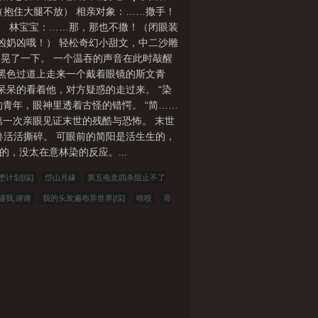
（抱住大腿不放） 相亲对象：……撒手！
） 林宝宝：……那，那也不撒！（闭眼装
凶奶凶哦！） 轻松奇幻小甜文，中二沙雕
的晃了一下。 一个温吞的声音在此时敲醒
的黑色过道上走来一个戴着眼镜的斯文青
呆呆的看着他，对方疑惑的走过来。 “染
的青年，眼神里透着古怪的错愕。 “简……
第一次亲眼见证末世的残酷与恐怖。 末世
兽活活撕碎。 可眼前的简阳是活生生的，
，没太在意林染的反应。...
计划[综]
岱山月緣
第五电竞四杀阻止不了
碰我,谢谢
我的头发遍布异世界[综]
啃咬
哥
代不过分吧
被黑道千金霸凌，我京少身份曝光