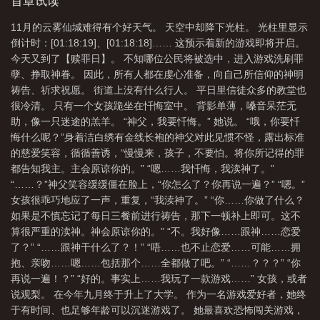
条！ 观梨虔诚祈祷：仁慈的[生命]啊！博爱的[文明]啊！无上的
首章试读
[存在]啊！不管是谁都好，请看我一眼吧！我愿意当你们的信徒
11月的云雾仙城难得有个好天气。 天空中却降下光柱。 光柱里显示
啊！ 实在不行，不那么仁慈/博爱/无上的邪神也行啊！ [沉
倒计时：[01:18:19]、[01:18:18]…… 这预示着新的游戏即将开启。
沦]/[混沌]/[虚无]……等恶名昭著的邪神，同时睁开了眼睛。 找
今天又到了【赎罪日】。 不知哪位公民将被选中，进入游戏洗刷罪
到了，祂（们）的妻子…… - 后来，成功破解各种游戏、更
孽、挣取神眷。 因此，所有人都在虔心准备，向自己所信仰的神明
动不动引得神降的观梨引起全球轰动。 玩家a：她的通关条件凭
祷告、祈求祝愿。 街道上没有什么行人。 平日里信徒众多的教堂也
什么是和[虚无]啵嘴啊？ 玩家b：她跟[谎言]钻小黑屋一晚上就通
很冷清。 只有一个女孩跪坐在忏悔室中。 背影单薄，嗓音呆茫无
关了上哪说理去？ …… 玩家……n：我肯定！她是邪神老
助，像一只迷途的羔羊。 “神父，我要忏悔。” 她说。 “哦，你要忏
婆！我亲眼看见她和[混沌]〇〇！ 玩家……n+1：+1！她就是邪
悔什么呢？”身着洁白绣有金线长袍的神父对此见惯不怪，露出标准
神老婆！我甚至怀了她和[沉沦]的孩子！ 星际众人：
的慈爱笑容，循循善诱，“慢慢来，孩子，不要怕。将你所记得的罪
……？？？ 不是……等等……她到底是哪个邪神老婆
都告知我主。主会原谅你的。” “嗯……我忏悔，我渎神了。”
啊！？ 观梨：哪个……不知道啊……我们打游戏的女人哪懂这
“……？”神父笑容缓缓僵在脸上，“你怎么了？你再说一遍？” “嗯。”
么多o.〇游戏列表：1[提线木偶]√“当心猫、呼呼，和蹦蹦跳跳，它
女孩很乖巧地应了一声，重复，“我渎神了。” “你……你做了什么？
们不是人类的好朋友。”2[与邻为友]“我的身体日渐融化，回首过去，
如果是不慎忘记了每日三餐前进行祷告，那下一顿补上即可。这不
所有的生命都浪费了。”3[谋杀境界]“羔羊更多的，是死在羔羊手中，
算很严重的渎神。神会原谅你的。” “不。我好像……跟神……恋爱
它们都想冒充谋杀者。”4[等死之人]“如果有人呼唤你，请不要回答，
了？” “……跟神干什么了？！” “唔……也不止恋爱……可能……拥
它们会偷走你的一切。”5待续……-----------------------------------------
抱、亲吻……嗯……包括那个……全都做了吧。” “……？？？” “你
-------我的无限流完结文：《我和副本必然有一个有病》阴阳眼却坚
再说一遍！？” “好的。事实上……我玩了一款游戏……” 女孩，或者
信科学认为自己有病的女主在无限副本疯狂敛财~《奈何娇气作精她
说观梨。 在今年九月终于升上了大学。 作为一名游戏爱好者，她终
会读档》中二病公主病晚期但知识面很广的高智商大小姐勇闯无限
于有时间、也足够年龄可以沉迷游戏了。 她最喜欢恐怖闯关游戏，
副本~《san值清零，但后台过硬》女娲是我姥姥，杨戬是我亲哥，