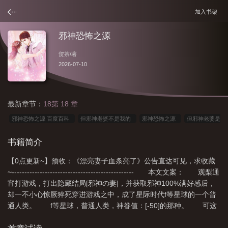
加入书架
邪神恐怖之源
贺茶
/著
2026-07-10
最新章节：
18第 18 章
邪神恐怖之源 百度百科
但邪神老婆不是我的
邪神恐怖之源
但邪神老婆是
鬼
邪神的诡异游戏
恐怖邪神
邪神恐惧
书籍简介
【0点更新~】预收：《漂亮妻子血条亮了》公告直达可见，求收藏
~------------------------------------------------ 本文文案： 观梨通
宵打游戏，打出隐藏结局[邪神の妻]，并获取邪神100%满好感后，
却一不小心惊厥猝死穿进游戏之中，成了星际时代f等星球的一个普
通人类。 f等星球，普通人类，神眷值：[-50]的那种。 可这
是一个恐怖闯关游戏！普通人完全就是炮灰，背弃神明者，死路一